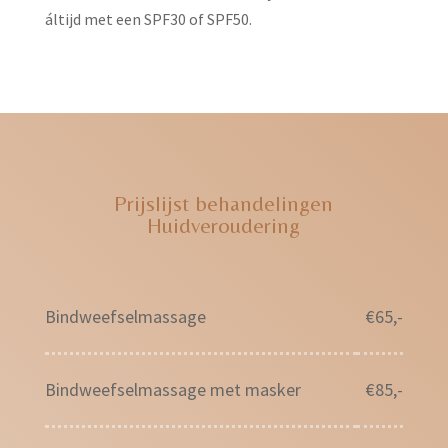
áltijd met een SPF30 of SPF50.
Prijslijst behandelingen
Huidveroudering
Bindweefselmassage
€65,-
Bindweefselmassage met masker
€85,-